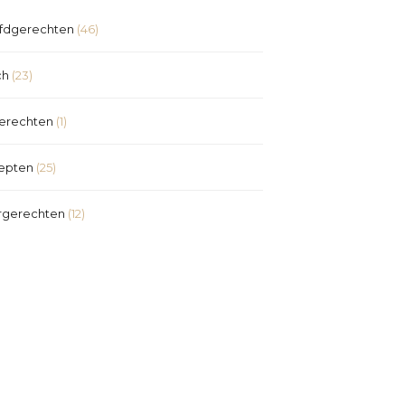
fdgerechten
(46)
ch
(23)
erechten
(1)
epten
(25)
rgerechten
(12)