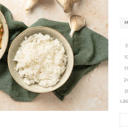
3
1
1
2
3
« a