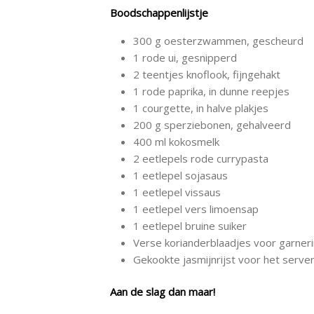
Boodschappenlijstje
300 g oesterzwammen, gescheurd
1 rode ui, gesnipperd
2 teentjes knoflook, fijngehakt
1 rode paprika, in dunne reepjes
1 courgette, in halve plakjes
200 g sperziebonen, gehalveerd
400 ml kokosmelk
2 eetlepels rode currypasta
1 eetlepel sojasaus
1 eetlepel vissaus
1 eetlepel vers limoensap
1 eetlepel bruine suiker
Verse korianderblaadjes voor garner
Gekookte jasmijnrijst voor het serve
Aan de slag dan maar!