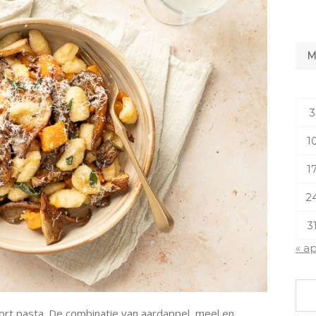
3
1
1
2
3
« a
oort pasta. De combinatie van aardappel, meel en