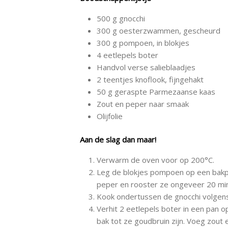
500 g gnocchi
300 g oesterzwammen, gescheurd
300 g pompoen, in blokjes
4 eetlepels boter
Handvol verse salieblaadjes
2 teentjes knoflook, fijngehakt
50 g geraspte Parmezaanse kaas
Zout en peper naar smaak
Olijfolie
Aan de slag dan maar!
Verwarm de oven voor op 200°C.
Leg de blokjes pompoen op een bakpla
peper en rooster ze ongeveer 20 minut
Kook ondertussen de gnocchi volgens d
Verhit 2 eetlepels boter in een pan
bak tot ze goudbruin zijn. Voeg zout 