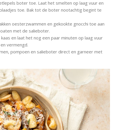
etlepels boter toe. Laat het smelten op laag vuur en
blaadjes toe. Bak tot de boter nootachtig begint te
akken oesterzwammen en gekookte gnocchi toe aan
coaten met de salieboter.
aas en laat het nog een paar minuten op laag vuur
d en vermengd.
en, pompoen en salieboter direct en garneer met