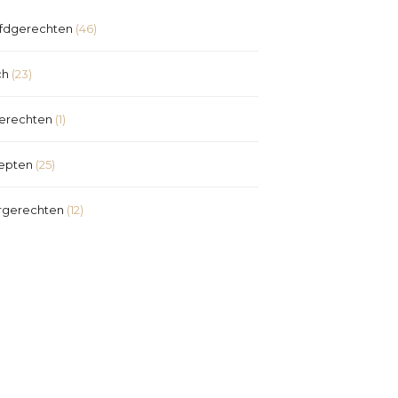
fdgerechten
(46)
ch
(23)
erechten
(1)
epten
(25)
rgerechten
(12)