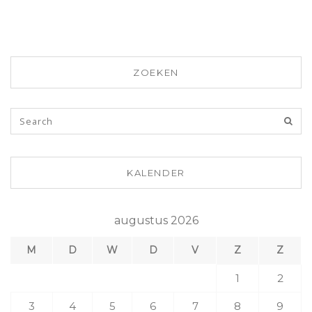
ZOEKEN
KALENDER
augustus 2026
M
D
W
D
V
Z
Z
1
2
3
4
5
6
7
8
9