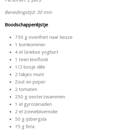
Bereidingstijd: 30 min
Boodschappenlijstje
750 g ovenfriet naar keuze
1 komkommer
4 el Griekse yoghurt
1 teen knoflook
1/2 bosje dille
2 takjes munt
Zout en peper
2 tomaten
250 g oesterzwammen
1 el gyroskruiden
2 el zonnebloemolie
50 g ijsbergsla
75 g feta