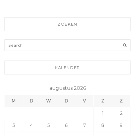
ZOEKEN
KALENDER
augustus 2026
M
D
W
D
V
Z
Z
1
2
3
4
5
6
7
8
9