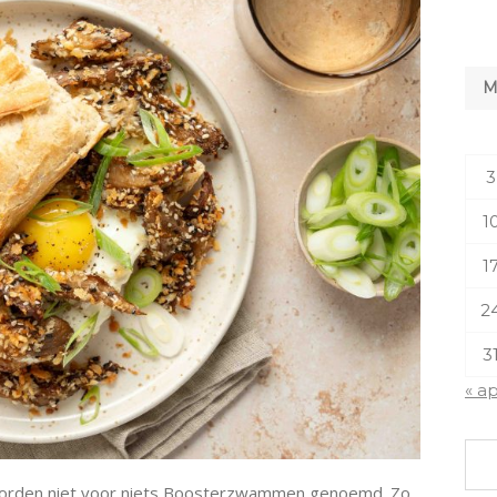
3
1
1
2
3
« a
orden niet voor niets Boosterzwammen genoemd. Zo