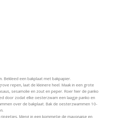
. Bekleed een bakplaat met bakpapier.
ve repen, laat de kleinere heel. Maak in een grote
saus, sesamolie en zout en peper. Roer hier de panko
d door zodat elke oesterzwam een laagje panko en
wammen over de bakplaat. Bak de oesterzwammen 10-
n.
e ringetjes. Meng in een kommetje de mayonaise en