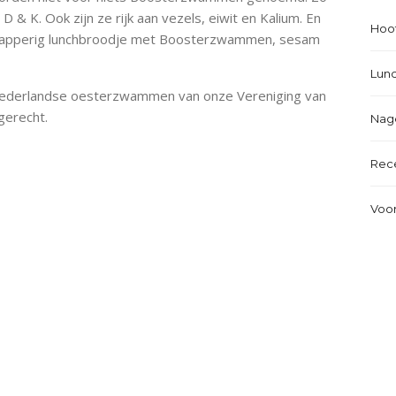
 & K. Ook zijn ze rijk aan vezels, eiwit en Kalium. En
Hoo
k knapperig lunchbroodje met Boosterzwammen, sesam
Lun
 Nederlandse oesterzwammen van onze Vereniging van
gerecht.
Nag
Rec
Voo