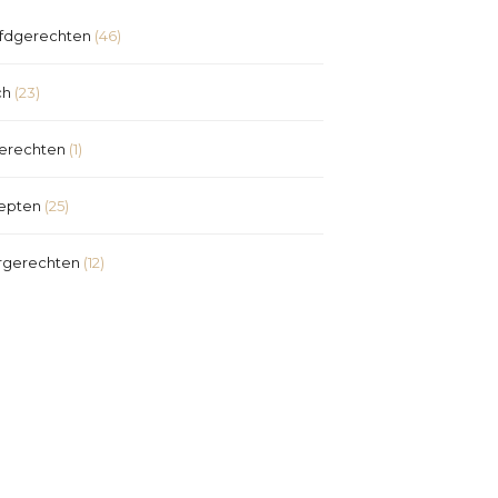
fdgerechten
(46)
ch
(23)
erechten
(1)
epten
(25)
rgerechten
(12)