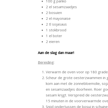
100 g panko
2 el sesamzaadjes
2 bosuien
2 el mayonaise
2 tl sojasaus
1 stokbrood
1 el boter
2 eieren
Aan de slag dan maar!
Bereiding
:
Verwarm de oven voor op 180 graden
Scheur de grote oesterzwammen in gro
kom aan met de zonnebloemolie, soja
en sesamzaadjes doorheen. Roer goe
sesam krijgt. Verspreid de oesterz
15 minuten in de voorverwarmde ove
Snijd ondertussen de bosui in schuin