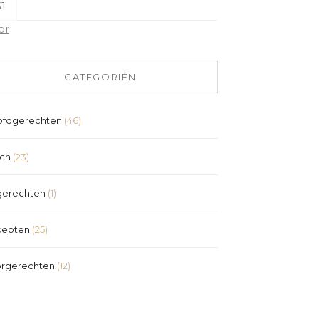
1
pr
CATEGORIËN
fdgerechten
(46)
ch
(23)
erechten
(1)
cepten
(25)
rgerechten
(12)