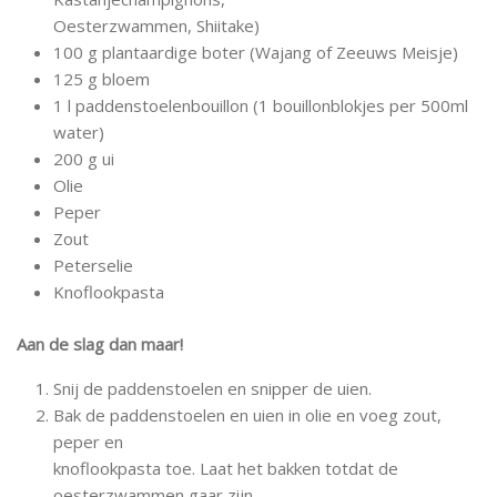
Oesterzwammen, Shiitake)
100 g plantaardige boter (Wajang of Zeeuws Meisje)
125 g bloem
1 l paddenstoelenbouillon (1 bouillonblokjes per 500ml
water)
200 g ui
Olie
Peper
Zout
Peterselie
Knoflookpasta
Aan de slag dan maar!
Snij de paddenstoelen en snipper de uien.
Bak de paddenstoelen en uien in olie en voeg zout,
peper en
knoflookpasta toe. Laat het bakken totdat de
oesterzwammen gaar zijn