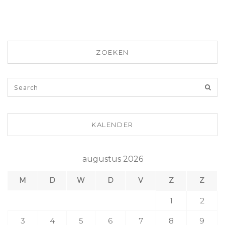
ZOEKEN
KALENDER
augustus 2026
M
D
W
D
V
Z
Z
1
2
3
4
5
6
7
8
9