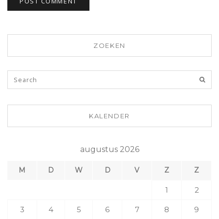
ZOEKEN
KALENDER
augustus 2026
M
D
W
D
V
Z
Z
1
2
3
4
5
6
7
8
9