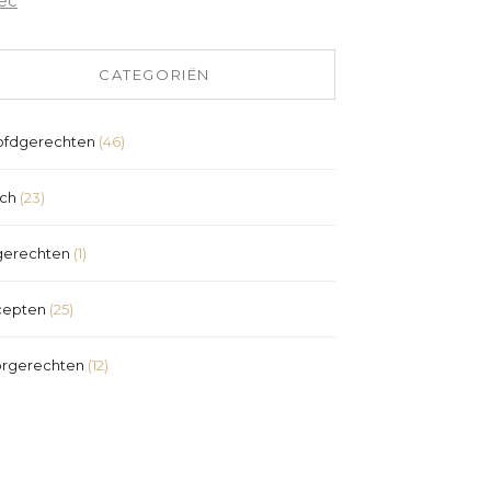
ec
CATEGORIËN
fdgerechten
(46)
ch
(23)
erechten
(1)
cepten
(25)
rgerechten
(12)