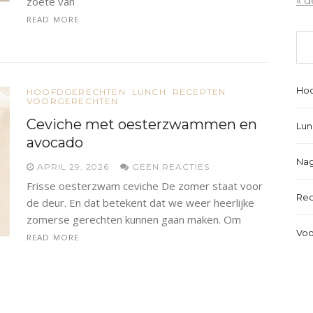
« d
zoete van
READ MORE
Hoo
HOOFDGERECHTEN
LUNCH
RECEPTEN
VOORGERECHTEN
Ceviche met oesterzwammen en
Lun
avocado
Nag
APRIL 29, 2026
GEEN REACTIES
Frisse oesterzwam ceviche De zomer staat voor
Re
de deur. En dat betekent dat we weer heerlijke
zomerse gerechten kunnen gaan maken. Om
Voo
READ MORE