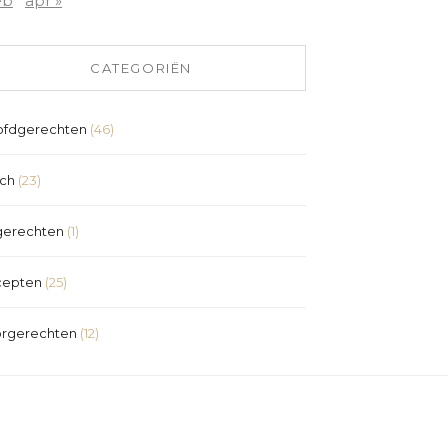
eb
apr »
CATEGORIËN
fdgerechten
(46)
ch
(23)
erechten
(1)
cepten
(25)
rgerechten
(12)