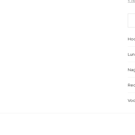
« f
Hoo
Lun
Nag
Re
Voo