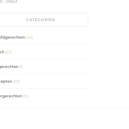
an
mrt »
CATEGORIËN
fdgerechten
(46)
ch
(23)
erechten
(1)
cepten
(25)
rgerechten
(12)