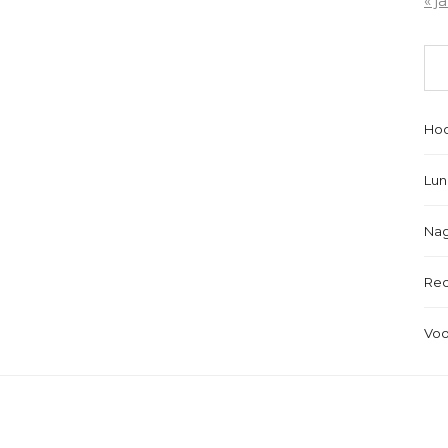
« j
Hoo
Lun
Nag
Re
Voo