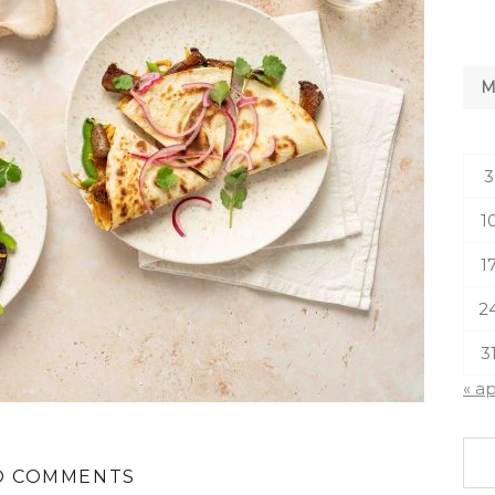
3
1
1
2
3
« a
O COMMENTS