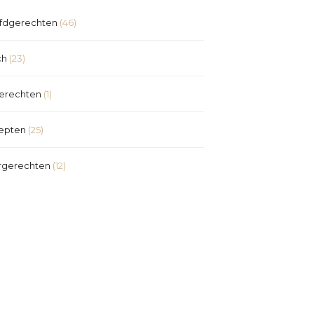
fdgerechten
(46)
ch
(23)
erechten
(1)
epten
(25)
rgerechten
(12)