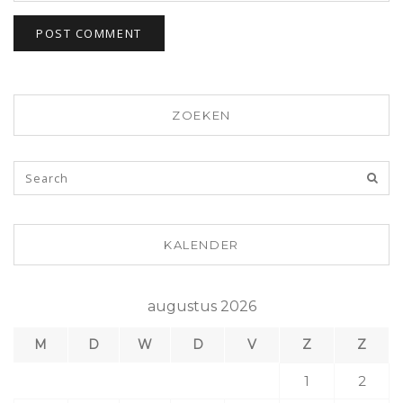
ZOEKEN
KALENDER
augustus 2026
M
D
W
D
V
Z
Z
1
2