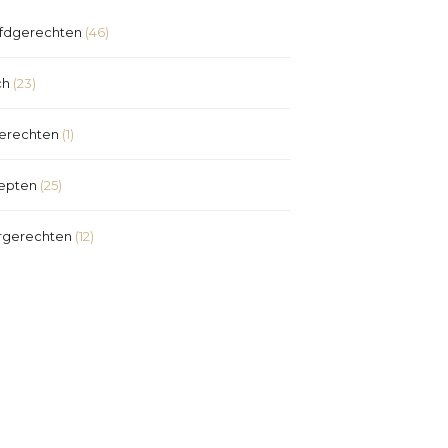
fdgerechten
(46)
ch
(23)
erechten
(1)
epten
(25)
rgerechten
(12)