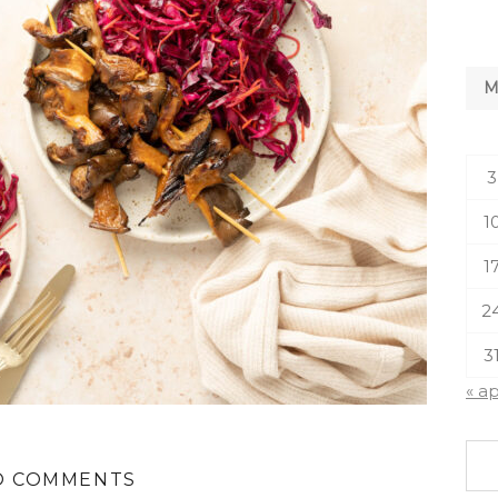
3
1
1
2
3
« a
O COMMENTS