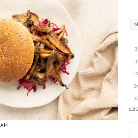
3
1
1
2
3
« a
WAM