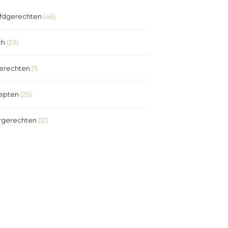
fdgerechten
(46)
ch
(23)
erechten
(1)
epten
(25)
rgerechten
(12)