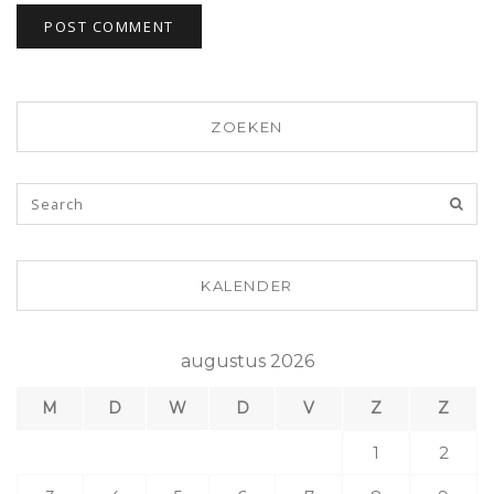
ZOEKEN
KALENDER
augustus 2026
M
D
W
D
V
Z
Z
1
2