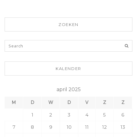
ZOEKEN
KALENDER
april 2025
M
D
W
D
V
Z
Z
1
2
3
4
5
6
7
8
9
10
11
12
13