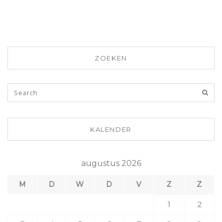
ZOEKEN
KALENDER
augustus 2026
M
D
W
D
V
Z
Z
1
2