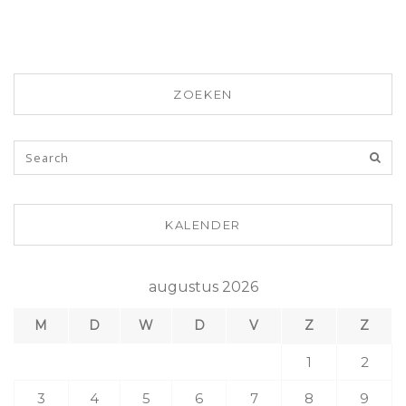
ZOEKEN
KALENDER
augustus 2026
M
D
W
D
V
Z
Z
1
2
3
4
5
6
7
8
9