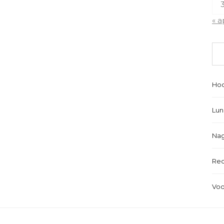
3
« a
Hoo
Lun
Nag
Re
Voo