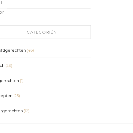
1
pr
CATEGORIËN
fdgerechten
(46)
ch
(23)
erechten
(1)
cepten
(25)
rgerechten
(12)