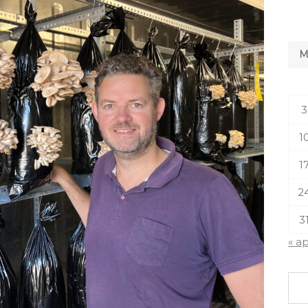
3
1
1
2
3
« a