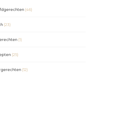
fdgerechten
(46)
ch
(23)
erechten
(1)
epten
(25)
rgerechten
(12)