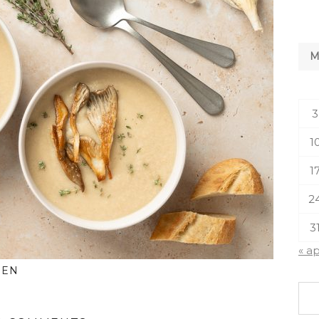
3
1
1
2
3
« a
 EN