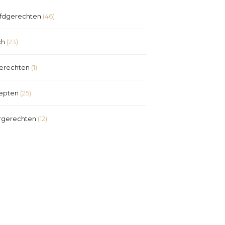
fdgerechten
(46)
ch
(23)
erechten
(1)
epten
(25)
rgerechten
(12)