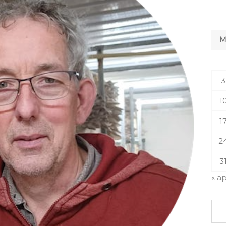
3
1
1
2
3
« a