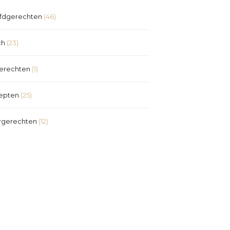
fdgerechten
(46)
ch
(23)
erechten
(1)
epten
(25)
rgerechten
(12)