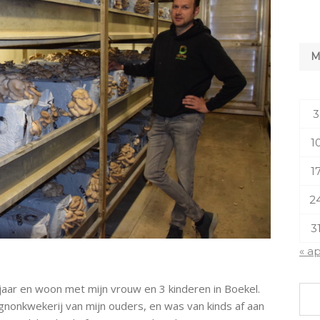
3
1
1
2
3
« a
jaar en woon met mijn vrouw en 3 kinderen in Boekel.
gnonkwekerij van mijn ouders, en was van kinds af aan