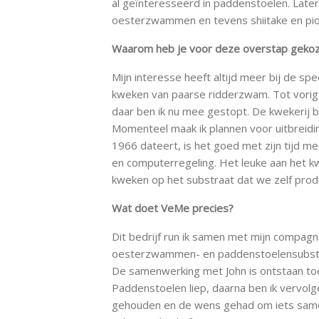
al geïnteresseerd in paddenstoelen. Later
oesterzwammen en tevens shiitake en pio
Waarom heb je voor deze overstap geko
Mijn interesse heeft altijd meer bij de sp
kweken van paarse ridderzwam. Tot vorig 
daar ben ik nu mee gestopt. De kwekerij be
Momenteel maak ik plannen voor uitbreidin
1966 dateert, is het goed met zijn tijd m
en computerregeling. Het leuke aan het k
kweken op het substraat dat we zelf prod
Wat doet VeMe precies?
Dit bedrijf run ik samen met mijn compa
oesterzwammen- en paddenstoelensubstra
De samenwerking met John is ontstaan toe
Paddenstoelen liep, daarna ben ik vervolg
gehouden en de wens gehad om iets samen 