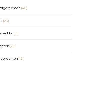
fdgerechten
(46)
ch
(23)
erechten
(1)
epten
(25)
rgerechten
(12)