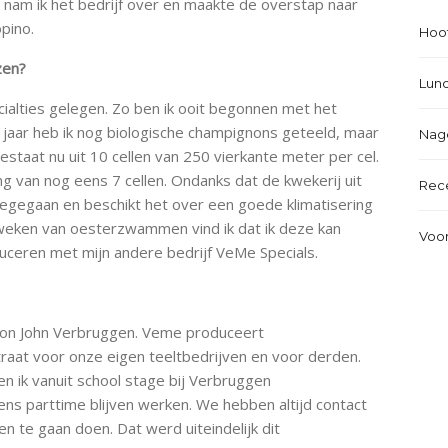
 nam ik het bedrijf over en maakte de overstap naar
pino.
Hoo
zen?
Lun
ecialties gelegen. Zo ben ik ooit begonnen met het
jaar heb ik nog biologische champignons geteeld, maar
Nag
staat nu uit 10 cellen van 250 vierkante meter per cel.
g van nog eens 7 cellen. Ondanks dat de kwekerij uit
Rec
eegegaan en beschikt het over een goede klimatisering
weken van oesterzwammen vind ik dat ik deze kan
Voo
uceren met mijn andere bedrijf VeMe Specials.
gnon John Verbruggen. Veme produceert
at voor onze eigen teeltbedrijven en voor derden.
n ik vanuit school stage bij Verbruggen
ens parttime blijven werken. We hebben altijd contact
te gaan doen. Dat werd uiteindelijk dit