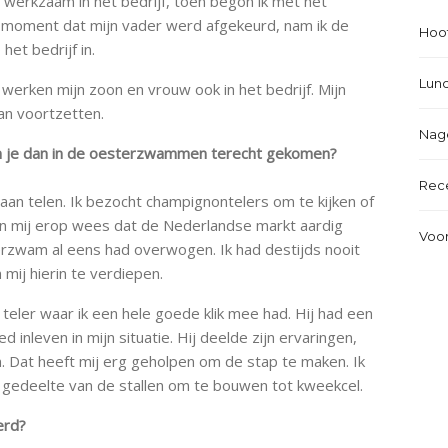
e werkzaam in het bedrijf, toen begon ik met het
et moment dat mijn vader werd afgekeurd, nam ik de
Hoo
het bedrijf in.
Lun
erken mijn zoon en vrouw ook in het bedrijf. Mijn
aan voortzetten.
Nag
en je dan in de oesterzwammen terecht gekomen?
Rec
an telen. Ik bezocht champignontelers om te kijken of
hen mij erop wees dat de Nederlandse markt aardig
Voo
terzwam al eens had overwogen. Ik had destijds nooit
mij hierin te verdiepen.
eler waar ik een hele goede klik mee had. Hij had een
 inleven in mijn situatie. Hij deelde zijn ervaringen,
. Dat heeft mij erg geholpen om de stap te maken. Ik
 gedeelte van de stallen om te bouwen tot kweekcel.
erd?