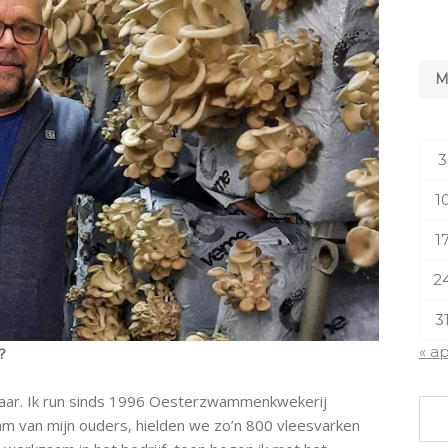
3
1
1
2
3
« a
?
 jaar. Ik run sinds 1996 Oesterzwammenkwekerij
nam van mijn ouders, hielden we zo’n 800 vleesvarken