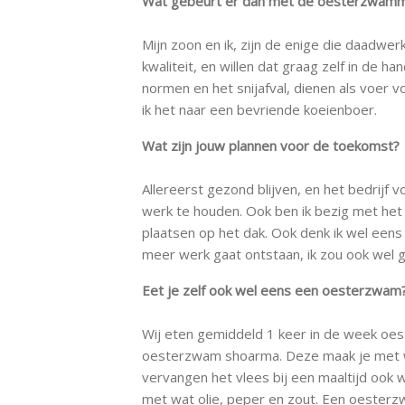
Wat gebeurt er dan met de oesterzwamme
Mijn zoon en ik, zijn de enige die daadwer
kwaliteit, en willen dat graag zelf in de
normen en het snijafval, dienen als voer 
ik het naar een bevriende koeienboer.
Wat zijn jouw plannen voor de toekomst?
Allereerst gezond blijven, en het bedrijf vo
werk te houden. Ook ben ik bezig met he
plaatsen op het dak. Ook denk ik wel eens
meer werk gaat ontstaan, ik zou ook wel g
Eet je zelf ook wel eens een oesterzwam
Wij eten gemiddeld 1 keer in de week oes
oesterzwam shoarma. Deze maak je met wa
vervangen het vlees bij een maaltijd oo
met wat olie, peper en zout. Een oesterzw