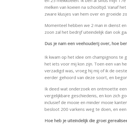
en 25 melkkoeien. Ik ben al sinds mijn 17
melken van koeien na schooltijd. Vanaf h
zware klusjes van hem over en groeide zo 
Momenteel hebben we 2 man in dienst en w
zoon zal het bedrijf uiteindelijk dan ook g
Dus je nam een veehouderij over, hoe b
Ik kwam op het idee om champignons te ga
het iets voor mij kon zijn. Toen een van 
verzadigd was, vroeg hij mij of ik de oes
eerder gehoord van deze soort, en begon 
Ik deed wat onderzoek en ontmoette een t
vergelijkbare geschiedenis, en kon zich goed
inclusief de mooie en minder mooie kanten
besloot 200 varkens weg te doen, en een
Hoe heb je uiteindelijk die groei gerealise