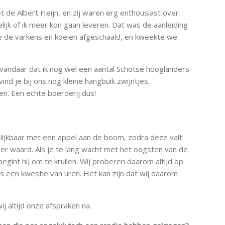
et de Albert Heijn, en zij waren erg enthousiast over
jk of ik meer kon gaan leveren. Dat was de aanleiding
we de varkens en koeien afgeschaald, en kweekte we
, vandaar dat ik nog wel een aantal Schotse hooglanders
ind je bij ons nog kleine hangbuik zwijntjes,
n. Een echte boerderij dus!
gelijkbaar met een appel aan de boom, zodra deze valt
 meer waard. Als je te lang wacht met het oogsten van de
egint hij om te krullen. Wij proberen daarom altijd op
 een kwestie van uren. Het kan zijn dat wij daarom
ij altijd onze afspraken na.