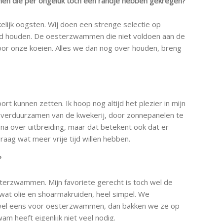
n die per ongeluk toch een randje hebben gekregen?
kelijk oogsten. Wij doen een strenge selectie op
 hand houden. De oesterzwammen die niet voldoen aan de
voor onze koeien. Alles we dan nog over houden, breng
ort kunnen zetten. Ik hoop nog altijd het plezier in mijn
t verduurzamen van de kwekerij, door zonnepanelen te
 na over uitbreiding, maar dat betekent ook dat er
raag wat meer vrije tijd willen hebben.
?
terzwammen. Mijn favoriete gerecht is toch wel de
t olie en shoarmakruiden, heel simpel. We
k wel eens voor oesterzwammen, dan bakken we ze op
am heeft eigenlijk niet veel nodig.