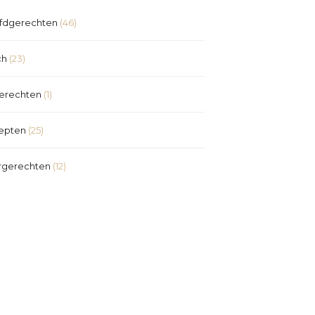
fdgerechten
(46)
ch
(23)
erechten
(1)
epten
(25)
rgerechten
(12)