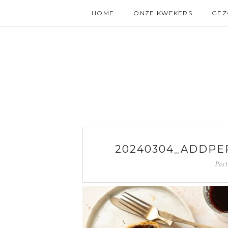
HOME
ONZE KWEKERS
GE
20240304_ADDP
Pos