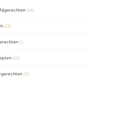
fdgerechten
(46)
ch
(23)
erechten
(1)
epten
(25)
rgerechten
(12)