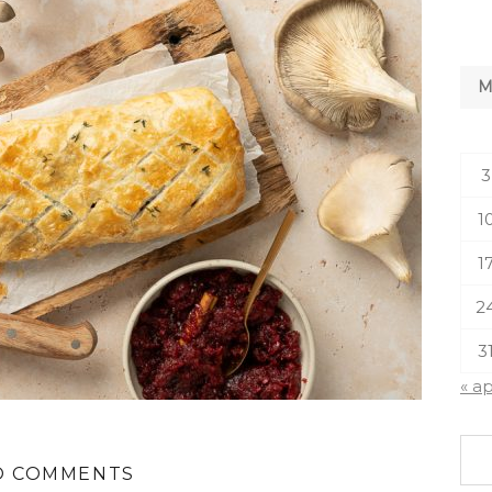
3
1
1
2
3
« a
O COMMENTS