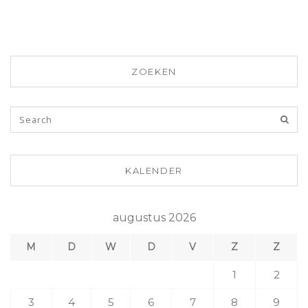
ZOEKEN
KALENDER
augustus 2026
M
D
W
D
V
Z
Z
1
2
3
4
5
6
7
8
9