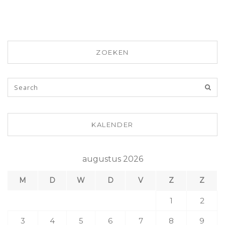
ZOEKEN
KALENDER
augustus 2026
M
D
W
D
V
Z
Z
1
2
3
4
5
6
7
8
9